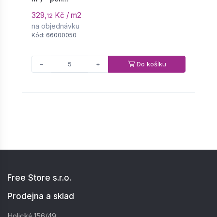
329,
Kč / m2
1
12
na objednávku
n
Kód: 66000050
K
Do košíku
−
+
Free Store s.r.o.
Prodejna a sklad
Holická 156/49