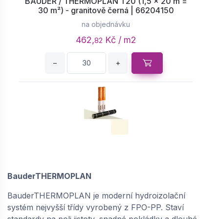
BAUDER / THERMOPLAN T20 (1,5 × 20 m =
30 m²) - granitově černá | 66204150
na objednávku
462,
Kč / m2
82
−
+
BAUDER / THERMOPLAN T20 (1,5 × 20 m =
30 m²) - perleťově bílá | 66200150
na objednávku
BauderTHERMOPLAN
442,
Kč / m2
26
BauderTHERMOPLAN je moderní hydroizolační
−
+
systém nejvyšší třídy vyrobený z FPO-PP. Staví
standardy na poli jistoty, snadné pokládky a dlouhé