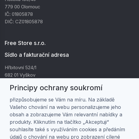
779 00 Olomouc
IČ: 01805878
DIČ: CZ01805878
Free Store s.r.o.
Sídlo a fakturační adresa
Hřbitovní 524/1
682 01 Vyškov
IČ: 01805878
Principy ochrany soukromí
DIČ: CZ01805878
přizpůsobujeme se Vám na míru. Na základě
Vašeho chování na webu personalizujeme jeho
Zákaznická péče
obsah a zobrazujeme Vám relevantní nabídky a
produkty. Kliknutím na tlačítko „Akceptuji“
Doprava a platba
souhlasíte také s využíváním cookies a předáním
Obchodní podmínky
údajů o chování na webu pro zobrazení cílené