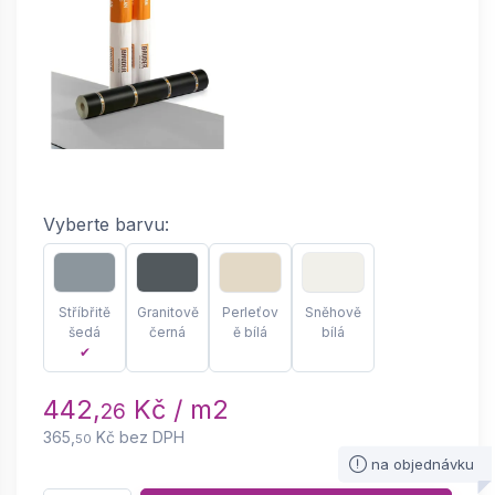
Vyberte barvu:
Stříbřitě
Granitově
Perleťov
Sněhově
šedá
černá
ě bílá
bílá
✔
442,
Kč / m2
26
365,
Kč bez DPH
50
na objednávku