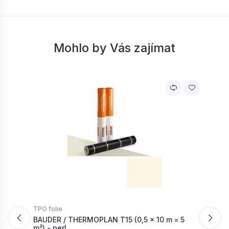
Mohlo by Vás zajímat
TPO folie
T
BAUDER / THERMOPLAN T15 (0,5 × 10 m = 5
B
m²) - perl...
u