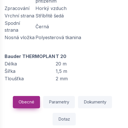
přitížením
Zpracování
Horký vzduch
Vrchní strana
Stříbřitě šedá
Spodní
Černá
strana
Nosná vložka
Polyesterová tkanina
Bauder THERMOPLAN
T 20
Délka
20 m
Šířka
1,5 m
Tloušťka
2 mm
Obecné
Parametry
Dokumenty
Dotaz