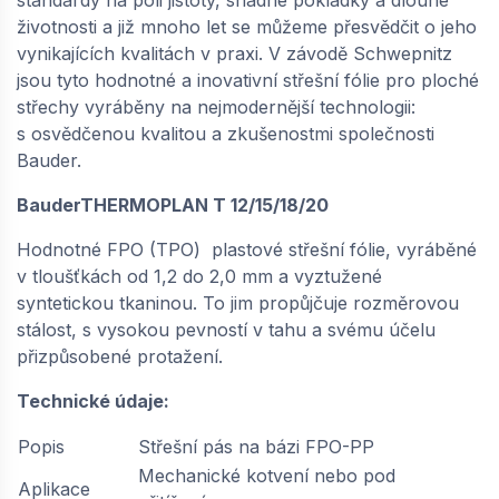
životnosti a již mnoho let se můžeme přesvědčit o jeho
vynikajících kvalitách v praxi. V závodě Schwepnitz
BAUDER / THERMOPLAN T20 (1,5 × 20 m =
jsou tyto hodnotné a inovativní střešní fólie pro ploché
30 m²) - sněhově bílá | 66208150
střechy vyráběny na nejmodernější technologii:
na objednávku
s osvědčenou kvalitou a zkušenostmi společnosti
442,
Kč / m2
26
Bauder.
BauderTHERMOPLAN T 12/15/18/20
−
+
Hodnotné FPO (TPO) plastové střešní fólie, vyráběné
v tloušťkách od 1,2 do 2,0 mm a vyztužené
syntetickou tkaninou. To jim propůjčuje rozměrovou
BAUDER / THERMOPLAN T20 (1,5 × 20 m =
30 m²) - stříbřitě šedá | 66201150
stálost, s vysokou pevností v tahu a svému účelu
přizpůsobené protažení.
na objednávku
442,
Kč / m2
26
Technické údaje:
Popis
Střešní pás na bázi FPO-PP
−
+
Mechanické kotvení nebo pod
Aplikace