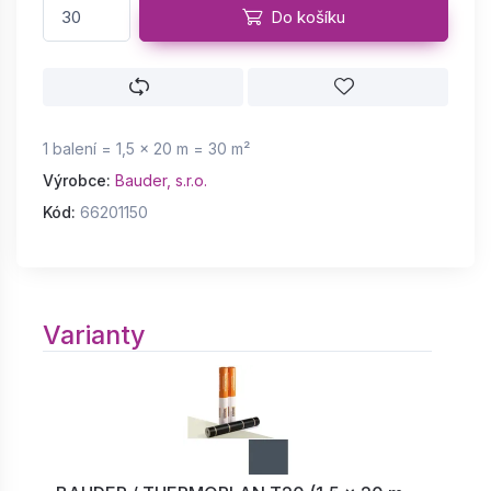
Do košíku
1 balení = 1,5 × 20 m = 30 m²
Výrobce:
Bauder, s.r.o.
Kód:
66201150
Varianty