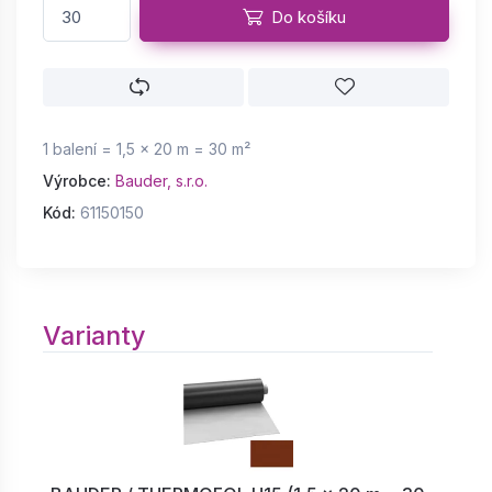
Do košíku
1 balení = 1,5 × 20 m = 30 m²
Výrobce:
Bauder, s.r.o.
Kód:
61150150
Varianty