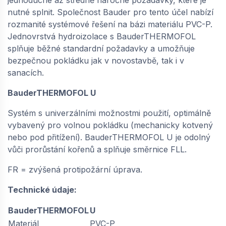
nutné splnit. Společnost Bauder pro tento účel nabízí
rozmanité systémové řešení na bázi materiálu PVC-P.
BAUDER / THERMOFOL U15 FR (1,5 × 20 m =
Jednovrstvá hydroizolace s BauderTHERMOFOL
30 m²) - světle šedá | 61150150
splňuje běžné standardní požadavky a umožňuje
Skladem: > 5 m2
bezpečnou pokládku jak v novostavbě, tak i v
217,
Kč / m2
80
sanacích.
BauderTHERMOFOL U
−
+
Systém s univerzálními možnostmi použití, optimálně
vybavený pro volnou pokládku (mechanicky kotvený
nebo pod přitížení). BauderTHERMOFOL U je odolný
vůči prorůstání kořenů a splňuje směrnice FLL.
FR = zvýšená protipožární úprava.
Technické údaje:
BauderTHERMOFOL
U
Materiál
PVC-P