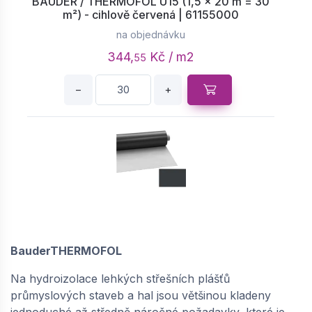
BAUDER / THERMOFOL U15 (1,5 × 20 m = 30
m²) - cihlově červená | 61155000
na objednávku
344,
Kč / m2
55
−
+
BAUDER / THERMOFOL U15 FR (1,5 × 20 m =
30 m²) - antracitově šedá | 61154000
Skladem: > 5 m2
BauderTHERMOFOL
344,
Kč / m2
55
Na hydroizolace lehkých střešních plášťů
−
+
průmyslových staveb a hal jsou většinou kladeny
jednoduché až středně náročné požadavky, které je