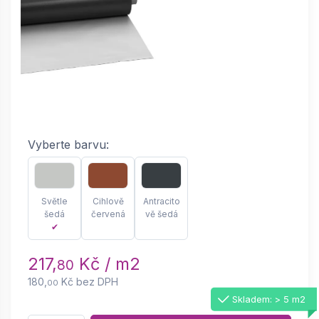
Vyberte barvu:
Světle
Cihlově
Antracito
šedá
červená
vě šedá
✔
217,
Kč / m2
80
180,
Kč bez DPH
00
Skladem: > 5 m2