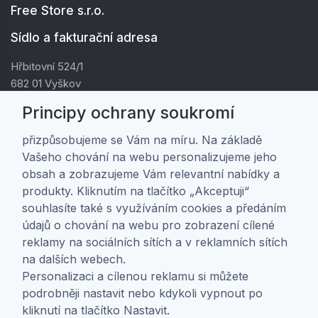
Free Store s.r.o.
Sídlo a fakturační adresa
Hřbitovní 524/1
682 01 Vyškov
IČ: 01805878
Principy ochrany soukromí
DIČ: CZ01805878
přizpůsobujeme se Vám na míru. Na základě
Vašeho chování na webu personalizujeme jeho
Zákaznická péče
obsah a zobrazujeme Vám relevantní nabídky a
produkty. Kliknutím na tlačítko „Akceptuji“
Doprava a platba
souhlasíte také s využíváním cookies a předáním
Obchodní podmínky
údajů o chování na webu pro zobrazení cílené
Ochrana osobních údajů
reklamy na sociálních sítích a v reklamních sítích
Nastavení soukromí
na dalších webech.
Personalizaci a cílenou reklamu si můžete
O nás
podrobněji nastavit nebo kdykoli vypnout po
kliknutí na tlačítko Nastavit.