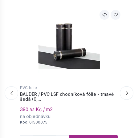
PVC folie
P
BAUDER / PVC LSF chodníková fólie - tmavě
B
šedá (0,...
m
390,
Kč / m2
4
83
na objednávku
n
Kód: 61500075
K