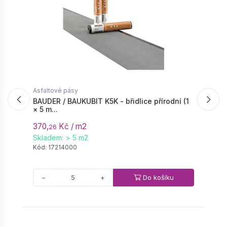
Asfaltové pásy
A
BAUDER / BAUKUBIT K5K - břidlice přírodní (1
B
× 5 m...
=
370,
Kč / m2
3
26
Skladem: > 5 m2
n
Kód: 17214000
K
Do košíku
−
+