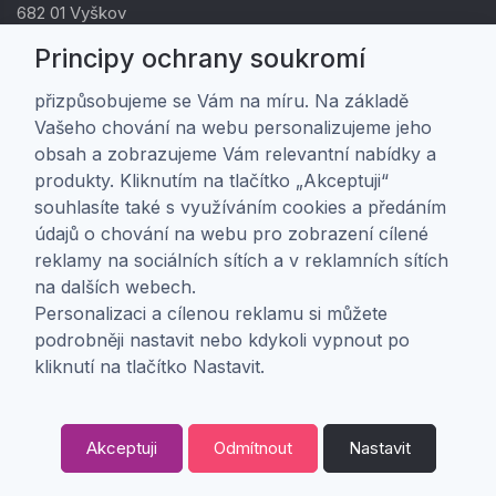
682 01 Vyškov
IČ: 01805878
Principy ochrany soukromí
DIČ: CZ01805878
přizpůsobujeme se Vám na míru. Na základě
Vašeho chování na webu personalizujeme jeho
Zákaznická péče
obsah a zobrazujeme Vám relevantní nabídky a
produkty. Kliknutím na tlačítko „Akceptuji“
Doprava a platba
souhlasíte také s využíváním cookies a předáním
Obchodní podmínky
údajů o chování na webu pro zobrazení cílené
Ochrana osobních údajů
reklamy na sociálních sítích a v reklamních sítích
Nastavení soukromí
na dalších webech.
Personalizaci a cílenou reklamu si můžete
O nás
podrobněji nastavit nebo kdykoli vypnout po
kliknutí na tlačítko Nastavit.
O firmě
Kontakt
Akceptuji
Odmítnout
Nastavit
0
Copyright ©
ABRA Software a.s.
2026 |
Odstoupení od smlouvy