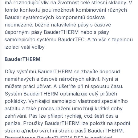
má rozhodující vliv na životnost celé střešní skladby. V
tomto kontextu jsou možnosti kombinování různých
Bauder systémových komponentů doslova
neomezené: běžné natavitelné pásy s časově
úspornými pásy BauderTHERM nebo s pásy
samolepicího systému BauderTEC. A to vše s tepelnou
izolací vaší volby.
BauderTHERM
Díky systému BauderTHERM se zbavíte doposud
namáhavých a časově náročných aktivit. Nyní si
můžete práci užívat. A ušetříte při ní spoustu času.
Systém BauderTHERM optimalizuje celý průběh
pokládky. Vynikající samolepicí vlastnosti speciálního
asfaltu a také proces ražení umožňují krátké doby
zahřívání. Pás lze přilepit rychleji, což šetří čas a
peníze. Proužky BauderTHERM lze položit na spodní
stranu a/nebo svrchní stranu pásů BauderTHERM.
Parozábrana BauderTHERM DS2 je například