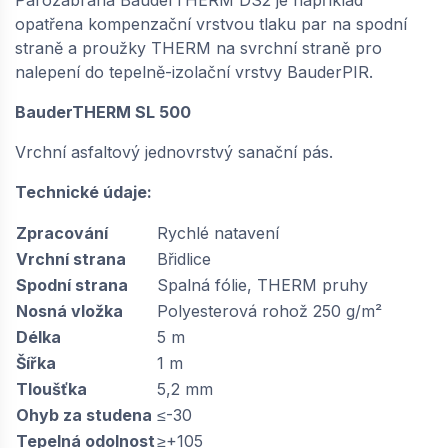
opatřena kompenzační vrstvou tlaku par na spodní
straně a proužky THERM na svrchní straně pro
nalepení do tepelně-izolační vrstvy BauderPIR.
BauderTHERM SL 500
Vrchní asfaltový jednovrstvý sanační pás.
Technické údaje:
Zpracování
Rychlé natavení
Vrchní strana
Břidlice
Spodní strana
Spalná fólie, THERM pruhy
Nosná vložka
Polyesterová rohož 250 g/m²
Délka
5 m
Šířka
1 m
Tloušťka
5,2 mm
Ohyb za studena
≤-30
Tepelná odolnost
≥+105