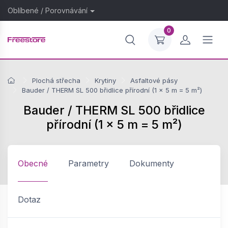
Oblíbené
/
Porovnávání
0
Plochá střecha
Krytiny
Asfaltové pásy
Bauder / THERM SL 500 břidlice přírodní (1 × 5 m = 5 m²)
Bauder / THERM SL 500 břidlice
přírodní (1 × 5 m = 5 m²)
Obecné
Parametry
Dokumenty
Dotaz