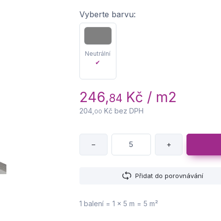
Vyberte barvu:
Neutrální
✔
246,
Kč / m2
84
204,
Kč bez DPH
00
−
+
Přidat do porovnávání
1 balení = 1 × 5 m = 5 m²