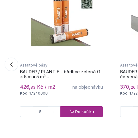
Asfaltové pásy
Asfaltové
BAUDER / PLANT E - břidlice zelená (1
BAUDER 
× 5 m = 5 m²...
červená 
426,
Kč / m2
370,
na objednávku
83
26
Kód: 17240000
Kód: 172
Do košíku
−
+
−