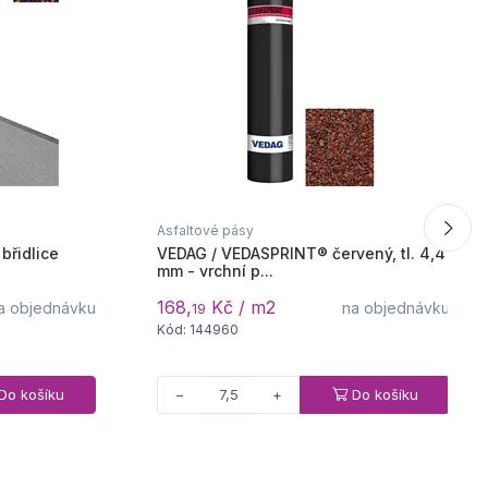
Asfaltové pásy
břidlice
VEDAG / VEDASPRINT® červený, tl. 4,4
mm - vrchní p...
168,
Kč / m2
a objednávku
na objednávku
19
Kód: 144960
Do košíku
Do košíku
−
+