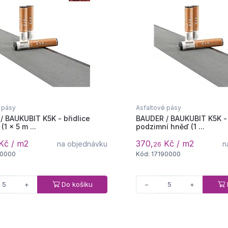
 pásy
Asfaltové pásy
/ BAUKUBIT K5K - břidlice
BAUDER / BAUKUBIT K5K - 
(1 × 5 m ...
podzimní hněď (1 ...
Kč / m2
370,
Kč / m2
na objednávku
n
26
20000
Kód: 17190000
Do košíku
+
−
+