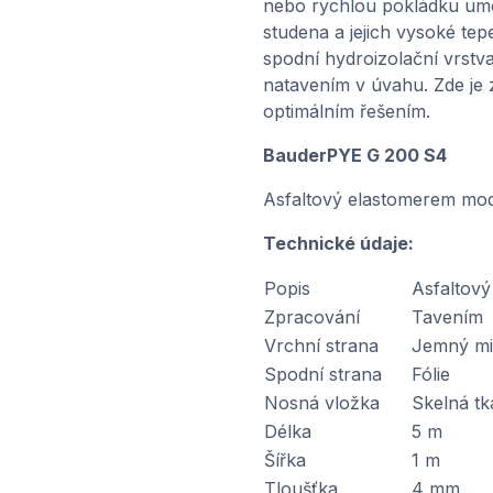
nebo rychlou pokládku umo
studena a jejich vysoké tepel
spodní hydroizolační vrstva
natavením v úvahu. Zde je
optimálním řešením.
BauderPYE G 200 S4
Asfaltový elastomerem mod
Technické údaje:
Popis
Asfaltový
Zpracování
Tavením
Vrchní strana
Jemný mi
Spodní strana
Fólie
Nosná vložka
Skelná tk
Délka
5 m
Šířka
1 m
Tloušťka
4 mm