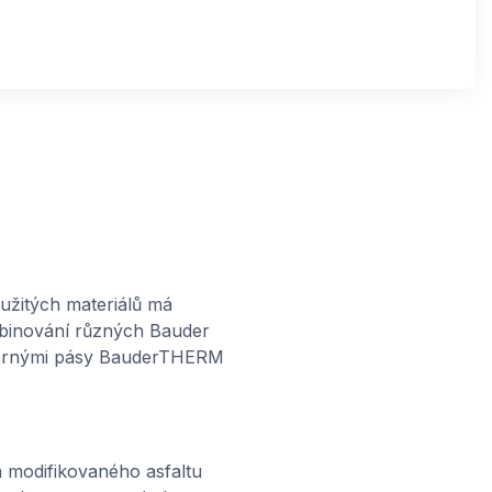
oužitých materiálů má
ombinování různých Bauder
pornými pásy BauderTHERM
 modifikovaného asfaltu