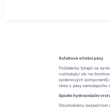
Asfaltové střešní pásy
Požadavky týkající se sprá
rozhodující vliv na životn
systémových komponentů d
nebo s pásy samolepicího s
Spodní hydroizolační vrst
Dlouhodobou bezpečnost za