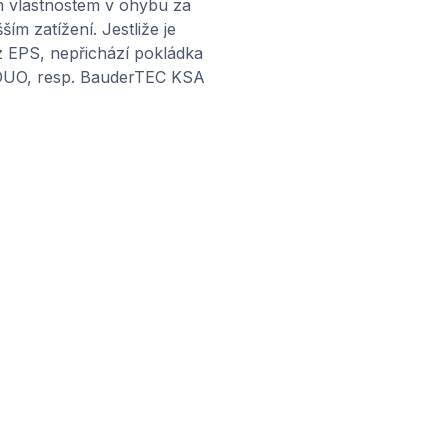
m vlastnostem v ohybu za
ším zatížení. Jestliže je
 z EPS, nepřichází pokládka
 DUO, resp. BauderTEC KSA