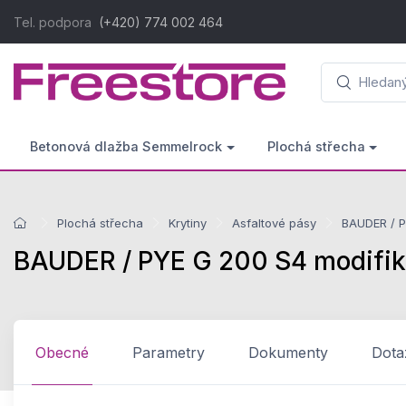
Tel. podpora
(+420) 774 002 464
Betonová dlažba Semmelrock
Plochá střecha
Plochá střecha
Krytiny
Asfaltové pásy
BAUDER / P
BAUDER / PYE G 200 S4 modifiko
Obecné
Parametry
Dokumenty
Dota