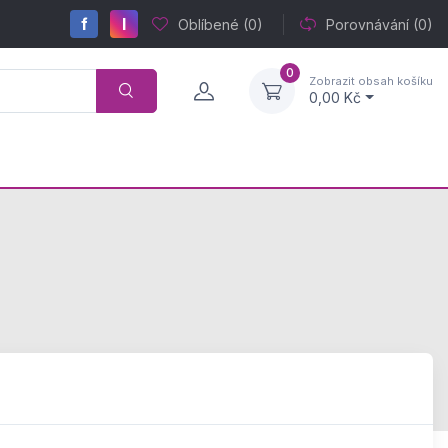
f
I
Oblíbené
(0)
Porovnávání
(0)
0
Zobrazit obsah košíku
0,00 Kč