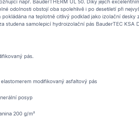
žňující např. BauderTHERM UL 50. Díky jejich excelentní
né odolnosti obstojí oba spolehlivě i po desetiletí při nejvyš
 pokládána na teplotně citlivý podklad jako izolační desky
 za studena samolepicí hydroizolační pás BauderTEC KSA
ifikovaný pás.
 elastomerem modifikovaný asfaltový pás
nerální posyp
anina 200 g/m²