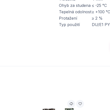
Ohyb za studena
≤ -25 °C
Tepelná odolnost
≥ +100 °
Protažení
≥ 2 %
Typ použití
DU/E1 PY