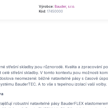
Výrobce:
Bauder, s.r.o.
Kód:
17450000
vné střešní skladby jsou různorodé. Kvalita a zpracování p
ost celé střešní skladby. V tomto kontextu jsou možnosti k
oslova neomezené: běžné natavitelné pásy s časově ús
ystému BauderTEC. A to vše s tepelnou izolací vaší volby.
va
jišťují robustní natavitelné pásy BauderFLEX elastomerem