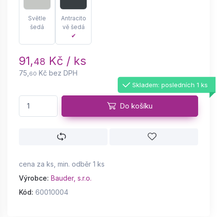
Světle
Antracito
šedá
vě šedá
✔
91,
Kč / ks
48
75,
Kč bez DPH
60
Skladem: posledních 1 ks
Do košíku
cena za ks, min. odběr 1 ks
Výrobce:
Bauder, s.r.o.
Kód:
60010004