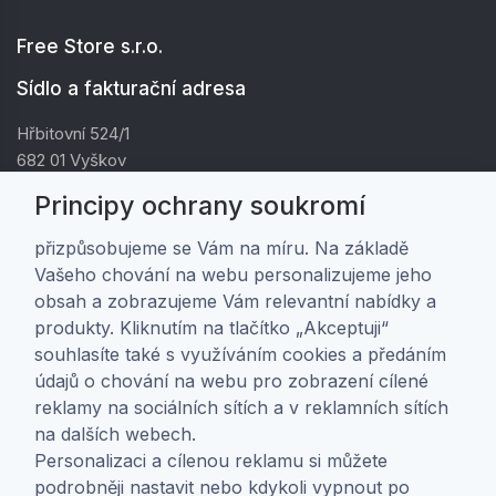
Free Store s.r.o.
Sídlo a fakturační adresa
Hřbitovní 524/1
682 01 Vyškov
IČ: 01805878
Principy ochrany soukromí
DIČ: CZ01805878
přizpůsobujeme se Vám na míru. Na základě
Vašeho chování na webu personalizujeme jeho
Zákaznická péče
obsah a zobrazujeme Vám relevantní nabídky a
produkty. Kliknutím na tlačítko „Akceptuji“
Doprava a platba
souhlasíte také s využíváním cookies a předáním
Obchodní podmínky
údajů o chování na webu pro zobrazení cílené
Ochrana osobních údajů
reklamy na sociálních sítích a v reklamních sítích
Nastavení soukromí
na dalších webech.
Personalizaci a cílenou reklamu si můžete
O nás
podrobněji nastavit nebo kdykoli vypnout po