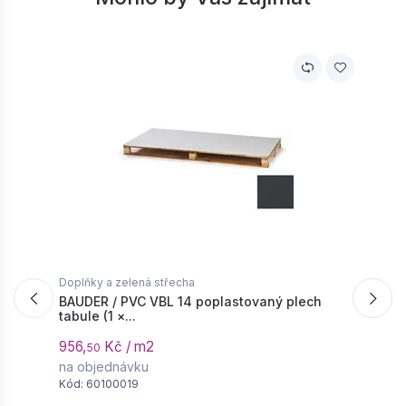
Doplňky a zelená střecha
D
BAUDER / PVC VBL 14 poplastovaný plech
B
tabule (1 ×...
s
956,
Kč / m2
8
50
na objednávku
S
Kód: 60100019
K