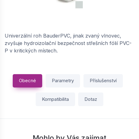
BAUDER / PVC UE univerzální roh (vlnovec) -
světle šedá | 60010001
Skladem: > 5 ks
Univerzální roh BauderPVC, jinak zvaný vlnovec,
87,
Kč / ks
12
zvyšuje hydroizolační bezpečnost střešních fólií PVC-
P v kritických místech.
−
+
Obecné
Parametry
Příslušenství
Kompatibilita
Dotaz
Mohlo by Vás zajímat