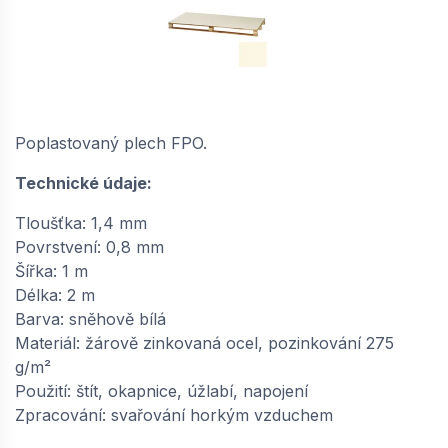
BAUDER / FPO VBL 14 poplastovaný plech
tabule (1 × 2 m = 2 m²) - perleťově bílá |
65100014
Poplastovaný plech FPO.
na objednávku
Technické údaje:
977,
Kč / m2
08
Tloušťka: 1,4 mm
−
+
Povrstvení: 0,8 mm
Šířka: 1 m
Délka: 2 m
Barva: sněhově bílá
BAUDER / FPO VBL 14 poplastovaný plech
Materiál: žárově zinkovaná ocel, pozinkování 275
tabule (1 × 2 m = 2 m²) - sněhově bílá |
g/m²
65100016
Použití: štít, okapnice, úžlabí, napojení
na objednávku
Zpracování: svařování horkým vzduchem
1 028,
Kč / m2
50