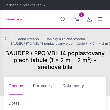
Oblíbené
/
Porovnávání
0
Plochá střecha
Doplňky a zelená střecha
BAUDER / FPO VBL 14 poplastovaný plech tabule (1 × 2 m = 2 m²)
BAUDER / FPO VBL 14 poplastovaný
plech tabule (1 × 2 m = 2 m²) -
sněhově bílá
Obecné
Parametry
Dokumenty
Dotaz