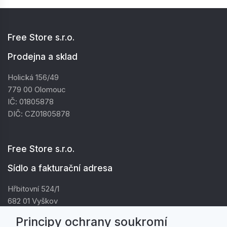
Free Store s.r.o.
Prodejna a sklad
Holická 156/49
779 00 Olomouc
IČ: 01805878
DIČ: CZ01805878
Free Store s.r.o.
Sídlo a fakturační adresa
Hřbitovní 524/1
682 01 Vyškov
IČ: 01805878
Principy ochrany soukromí
DIČ: CZ01805878