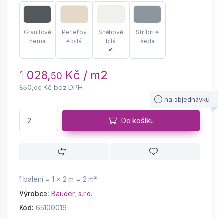
Granitově
Perleťov
Sněhově
Stříbřitě
černá
ě bílá
bílá
šedá
✔
1 028,
Kč / m2
50
850,
Kč bez DPH
00
na objednávku
Do košíku
1 balení = 1 × 2 m = 2 m²
Výrobce:
Bauder, s.r.o.
Kód:
65100016