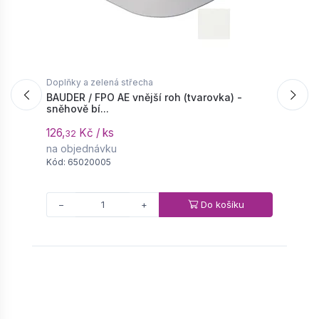
Doplňky a zelená střecha
T
BAUDER / FPO AE vnější roh (tvarovka) -
B
sněhově bí...
u
126,
Kč / ks
1
32
na objednávku
n
Kód: 65020005
K
Do košíku
−
+