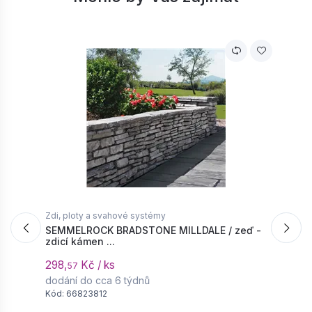
Zdi, ploty a svahové systémy
Z
SEMMELROCK BRADSTONE MILLDALE / zeď -
S
zdicí kámen ...
s
298,
Kč / ks
4
57
dodání do cca 6 týdnů
d
Kód: 66823812
K