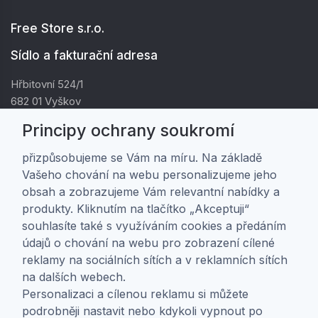
Free Store s.r.o.
Sídlo a fakturační adresa
Hřbitovní 524/1
682 01 Vyškov
IČ: 01805878
Principy ochrany soukromí
DIČ: CZ01805878
přizpůsobujeme se Vám na míru. Na základě
Vašeho chování na webu personalizujeme jeho
Zákaznická péče
obsah a zobrazujeme Vám relevantní nabídky a
produkty. Kliknutím na tlačítko „Akceptuji“
Doprava a platba
souhlasíte také s využíváním cookies a předáním
Obchodní podmínky
údajů o chování na webu pro zobrazení cílené
Ochrana osobních údajů
reklamy na sociálních sítích a v reklamních sítích
Nastavení soukromí
na dalších webech.
Personalizaci a cílenou reklamu si můžete
O nás
podrobněji nastavit nebo kdykoli vypnout po