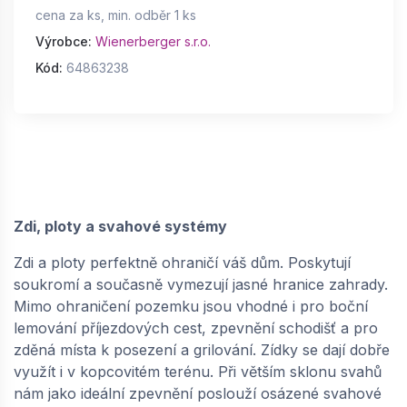
cena za ks, min. odběr 1 ks
Výrobce:
Wienerberger s.r.o.
Kód:
64863238
Zdi, ploty a svahové systémy
Zdi a ploty perfektně ohraničí váš dům. Poskytují
soukromí a současně vymezují jasné hranice zahrady.
Mimo ohraničení pozemku jsou vhodné i pro boční
lemování příjezdových cest, zpevnění schodišť a pro
zděná místa k posezení a grilování. Zídky se dají dobře
využít i v kopcovitém terénu. Při větším sklonu svahů
nám jako ideální zpevnění poslouží osázené svahové