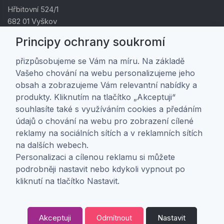
Hřbitovní 524/1
682 01 Vyškov
IČ: 01805878
Principy ochrany soukromí
DIČ: CZ01805878
přizpůsobujeme se Vám na míru. Na základě
Vašeho chování na webu personalizujeme jeho
Zákaznická péče
obsah a zobrazujeme Vám relevantní nabídky a
produkty. Kliknutím na tlačítko „Akceptuji“
Doprava a platba
souhlasíte také s využíváním cookies a předáním
Obchodní podmínky
údajů o chování na webu pro zobrazení cílené
Ochrana osobních údajů
reklamy na sociálních sítích a v reklamních sítích
Nastavení soukromí
na dalších webech.
Personalizaci a cílenou reklamu si můžete
podrobněji nastavit nebo kdykoli vypnout po
O nás
kliknutí na tlačítko Nastavit.
O firmě
Kontakt
Akceptuji
Odmítnout
Nastavit