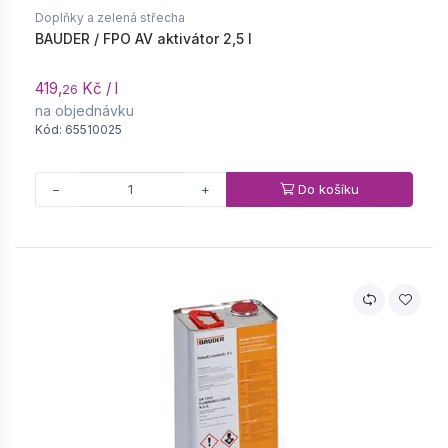
Doplňky a zelená střecha
BAUDER / FPO AV aktivátor 2,5 l
419,
Kč / l
26
na objednávku
Kód: 65510025
Do košíku
−
+