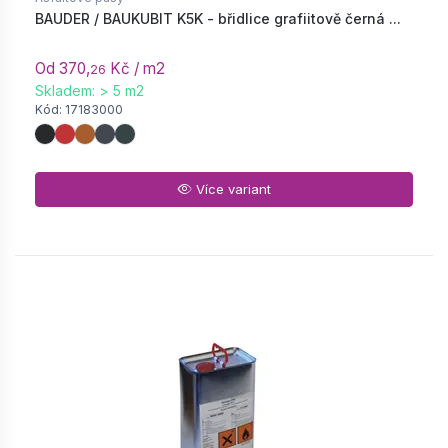
BAUDER / BAUKUBIT K5K - břidlice grafiitově černá ...
Od 370,
Kč / m2
26
Skladem: > 5 m2
Kód: 17183000
Více variant