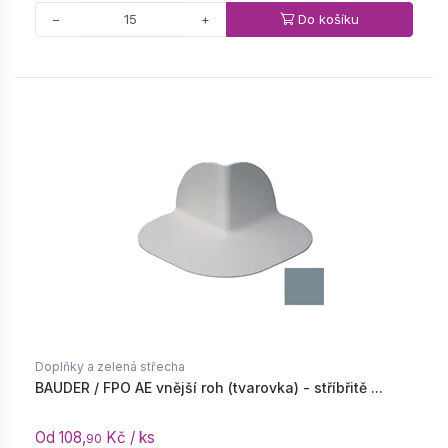
Do košíku
−
+
Doplňky a zelená střecha
BAUDER / FPO AE vnější roh (tvarovka) - stříbřitě ...
Od 108,
Kč / ks
90