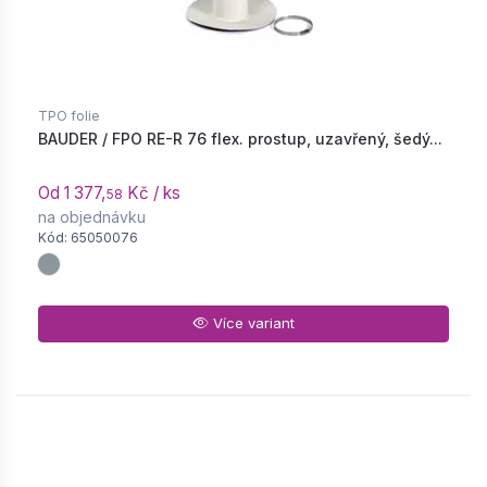
TPO folie
BAUDER / FPO RE-R 76 flex. prostup, uzavřený, šedý...
Od 1 377,
Kč / ks
58
na objednávku
Kód: 65050076
Více variant