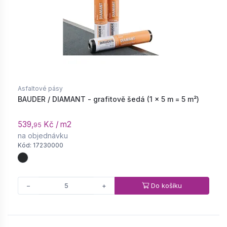
Asfaltové pásy
BAUDER / DIAMANT - grafitově šedá (1 × 5 m = 5 m²)
539,
Kč / m2
95
na objednávku
Kód: 17230000
Do košíku
−
+