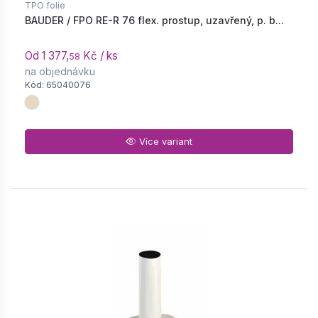
TPO folie
BAUDER / FPO RE-R 76 flex. prostup, uzavřený, p. b...
Od 1 377,
Kč / ks
58
na objednávku
Kód: 65040076
Více variant