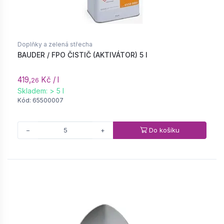
Doplňky a zelená střecha
BAUDER / FPO ČISTIČ (AKTIVÁTOR) 5 l
419,
Kč / l
26
Skladem: > 5 l
Kód: 65500007
Do košíku
−
+