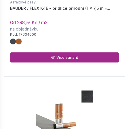
Asfaltové pásy
BAUDER / FLEX K4E - břidlice přírodní (1 × 7,5 m =...
Od 298,
Kč / m2
26
na objednávku
Kód: 17634000
Více variant