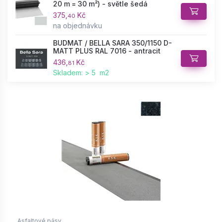
20 m = 30 m²) - světle šedá
375,
Kč
40
na objednávku
BUDMAT / BELLA SARA 350/1150 D-
MATT PLUS RAL 7016 - antracit
436,
Kč
81
Skladem: > 5 m2
Asfaltové pásy