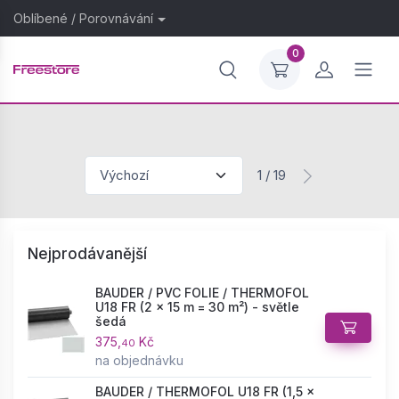
Oblíbené
/
Porovnávání
0
1 / 19
Nejprodávanější
BAUDER / PVC FOLIE / THERMOFOL
U18 FR (2 × 15 m = 30 m²) - světle
šedá
375,
Kč
40
na objednávku
BAUDER / THERMOFOL U18 FR (1,5 ×