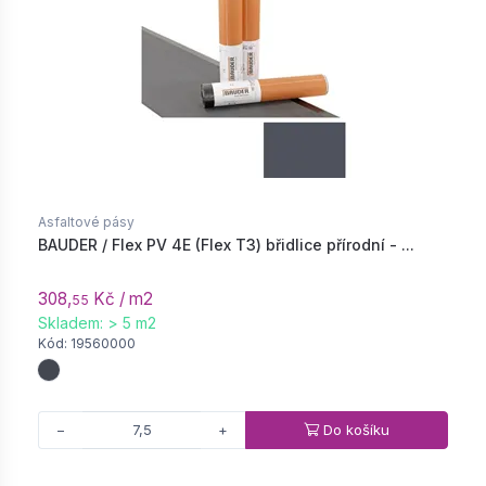
Asfaltové pásy
BAUDER / Flex PV 4E (Flex T3) břidlice přírodní - ...
308,
Kč / m2
55
Skladem: > 5 m2
Kód: 19560000
Do košíku
−
+