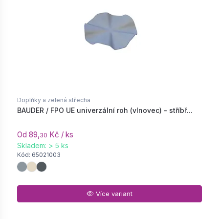
Doplňky a zelená střecha
BAUDER / FPO UE univerzální roh (vlnovec) - stříbř...
Od 89,
Kč / ks
30
Skladem: > 5 ks
Kód: 65021003
Více variant