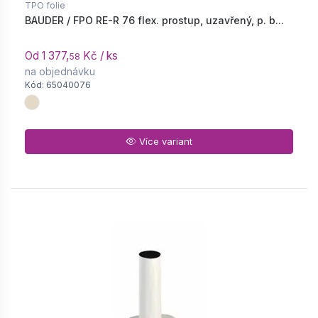
TPO folie
BAUDER / FPO RE-R 76 flex. prostup, uzavřený, p. b...
Od 1 377,
Kč / ks
58
na objednávku
Kód: 65040076
Více variant