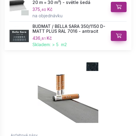
20 m = 30 m²) - světle šedá
375,
Kč
40
na objednávku
BUDMAT / BELLA SARA 350/1150 D-
MATT PLUS RAL 7016 - antracit
436,
Kč
81
Skladem: > 5 m2
Asfaltové pásy