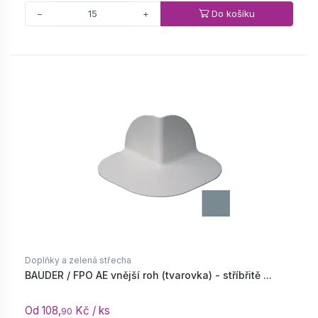
Do košíku
−
+
Doplňky a zelená střecha
BAUDER / FPO AE vnější roh (tvarovka) - stříbřitě ...
Od 108,
Kč / ks
90