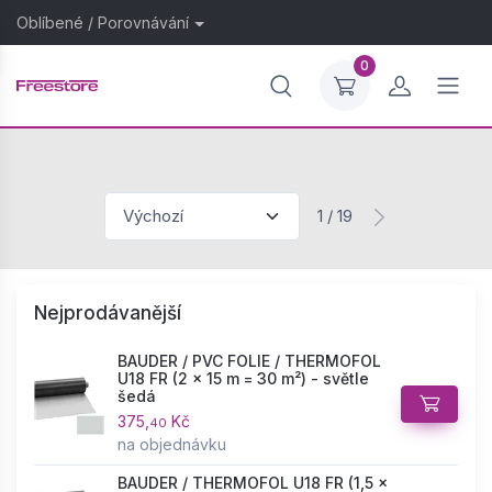
Oblíbené
/
Porovnávání
0
1 / 19
Nejprodávanější
BAUDER / PVC FOLIE / THERMOFOL
U18 FR (2 × 15 m = 30 m²) - světle
šedá
375,
Kč
40
na objednávku
BAUDER / THERMOFOL U18 FR (1,5 ×