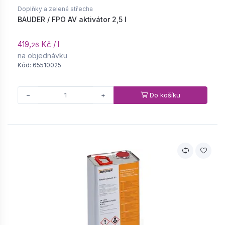
Doplňky a zelená střecha
BAUDER / FPO AV aktivátor 2,5 l
419,
Kč / l
26
na objednávku
Kód: 65510025
Do košíku
−
+