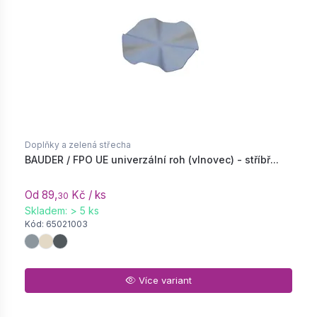
Doplňky a zelená střecha
BAUDER / FPO UE univerzální roh (vlnovec) - stříbř...
Od 89,
Kč / ks
30
Skladem: > 5 ks
Kód: 65021003
Více variant