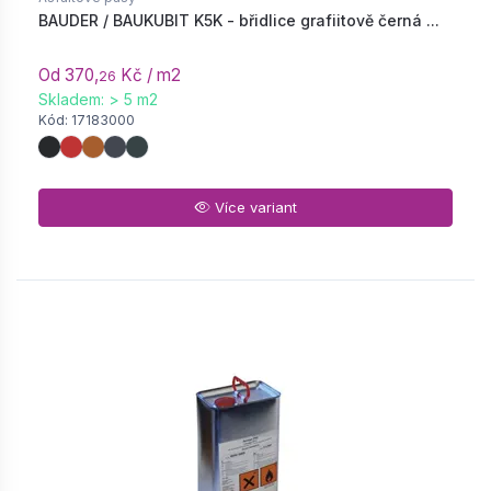
BAUDER / BAUKUBIT K5K - břidlice grafiitově černá ...
Od 370,
Kč / m2
26
Skladem: > 5 m2
Kód: 17183000
Více variant