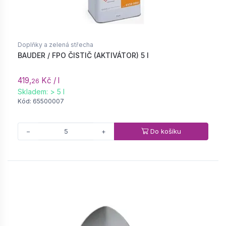
Doplňky a zelená střecha
BAUDER / FPO ČISTIČ (AKTIVÁTOR) 5 l
419,
Kč / l
26
Skladem: > 5 l
Kód: 65500007
Do košíku
−
+