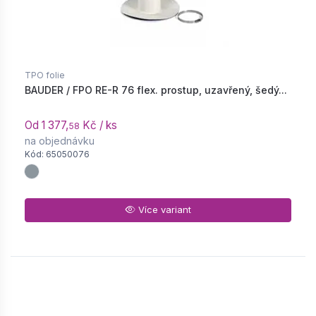
TPO folie
BAUDER / FPO RE-R 76 flex. prostup, uzavřený, šedý...
Od 1 377,
Kč / ks
58
na objednávku
Kód: 65050076
Více variant