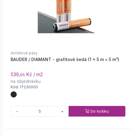
Asfaltové pásy
BAUDER / DIAMANT - grafitově šedá (1 × 5 m = 5 m²)
539,
Kč / m2
95
na objednávku
Kód: 17230000
Do košíku
−
+