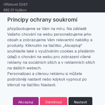
Hřbitovní 524/1
682 01 Vyškov
IČ: 01805878
Principy ochrany soukromí
DIČ: CZ01805878
přizpůsobujeme se Vám na míru. Na základě
Vašeho chování na webu personalizujeme jeho
Zákaznická péče
obsah a zobrazujeme Vám relevantní nabídky a
produkty. Kliknutím na tlačítko „Akceptuji“
Doprava a platba
souhlasíte také s využíváním cookies a předáním
Obchodní podmínky
údajů o chování na webu pro zobrazení cílené
Ochrana osobních údajů
reklamy na sociálních sítích a v reklamních sítích
Nastavení soukromí
na dalších webech.
Personalizaci a cílenou reklamu si můžete
podrobněji nastavit nebo kdykoli vypnout po
O nás
kliknutí na tlačítko Nastavit.
O firmě
Kontakt
Akceptuji
Odmítnout
Nastavit