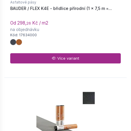
Asfaltové pásy
BAUDER / FLEX K4E - břidlice přírodní (1 × 7,5 m =...
Od 298,
Kč / m2
26
na objednávku
Kód: 17634000
Více variant