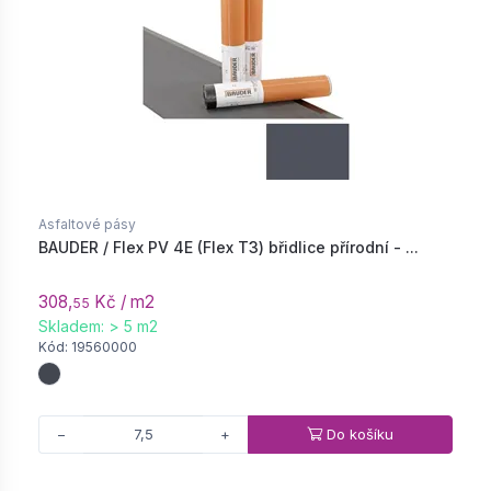
Asfaltové pásy
BAUDER / Flex PV 4E (Flex T3) břidlice přírodní - ...
308,
Kč / m2
55
Skladem: > 5 m2
Kód: 19560000
Do košíku
−
+