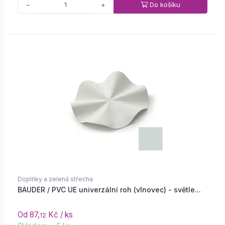
Do košíku
−
+
Doplňky a zelená střecha
BAUDER / PVC UE univerzální roh (vlnovec) - světle...
Od 87,
Kč / ks
12