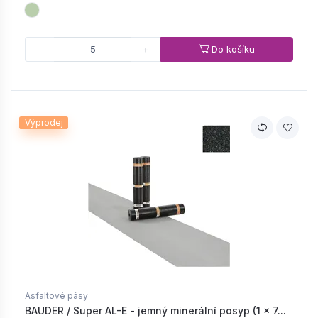
Do košíku
−
+
Výprodej
Asfaltové pásy
BAUDER / Super AL-E - jemný minerální posyp (1 × 7...