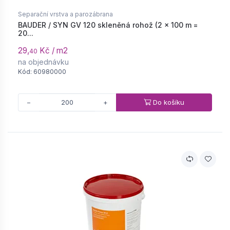
Separační vrstva a parozábrana
BAUDER / SYN GV 120 skleněná rohož (2 × 100 m =
20...
29,
Kč / m2
40
na objednávku
Kód: 60980000
Do košíku
−
+