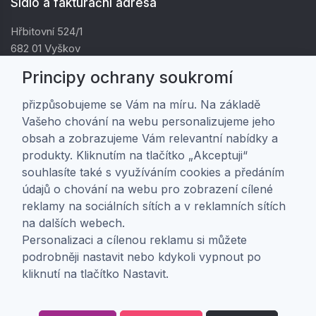
Sídlo a fakturační adresa
Hřbitovní 524/1
682 01 Vyškov
IČ: 01805878
Principy ochrany soukromí
DIČ: CZ01805878
přizpůsobujeme se Vám na míru. Na základě
Vašeho chování na webu personalizujeme jeho
Zákaznická péče
obsah a zobrazujeme Vám relevantní nabídky a
produkty. Kliknutím na tlačítko „Akceptuji“
Doprava a platba
souhlasíte také s využíváním cookies a předáním
Obchodní podmínky
údajů o chování na webu pro zobrazení cílené
Ochrana osobních údajů
reklamy na sociálních sítích a v reklamních sítích
Nastavení soukromí
na dalších webech.
Personalizaci a cílenou reklamu si můžete
podrobněji nastavit nebo kdykoli vypnout po
O nás
kliknutí na tlačítko Nastavit.
O firmě
Kontakt