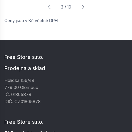
3 / 19
Ceny jsou v Kč včetně DPH
Free Store s.r.o.
Prodejna a sklad
Holická 156/49
779 00 Olomouc
IČ: 01805878
DIČ: CZ01805878
Free Store s.r.o.