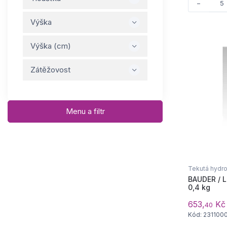
−
Výška
Výška (cm)
Zátěžovost
Menu a filtr
Tekutá hydro
BAUDER / L
0,4 kg
653,
Kč 
40
Kód: 231100