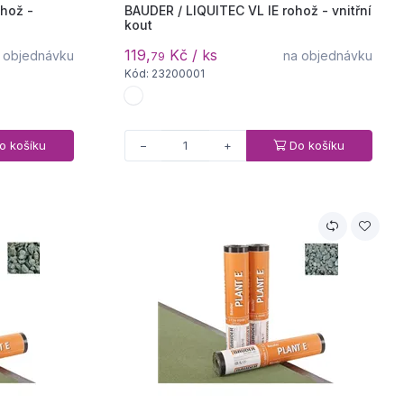
ohož -
BAUDER / LIQUITEC VL IE rohož - vnitřní
kout
119,
Kč / ks
 objednávku
na objednávku
79
Kód: 23200001
o košíku
Do košíku
−
+